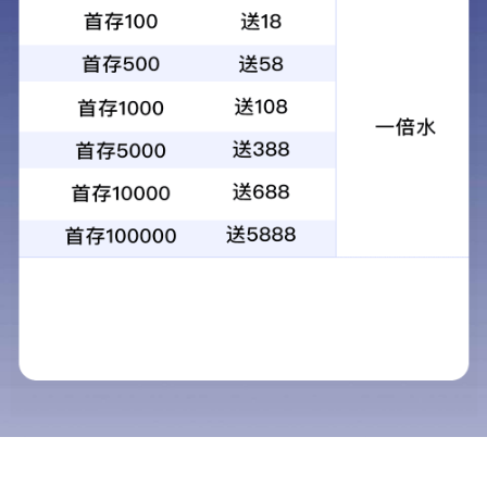
> 联系方式
核心业务
> SD-WAN 智能组网
> 智能防勒索解决方案
> 安全基础架构
产品中心
> 飞塔防火墙
> 亚信安全
> 火绒安全